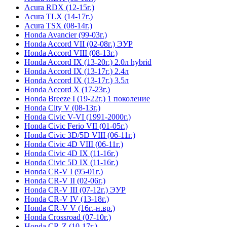
Acura RDX (12-15г.)
Acura TLX (14-17г.)
Acura TSX (08-14г.)
Honda Avancier (99-03г.)
Honda Accord VII (02-08г.) ЭУР
Honda Accord VIII (08-13г.)
Honda Accord IX (13-20г.) 2.0л hybrid
Honda Accord IX (13-17г.) 2.4л
Honda Accord IX (13-17г.) 3.5л
Honda Accord X (17-23г.)
Honda Breeze I (19-22г.) 1 поколение
Honda City V (08-13г.)
Honda Civic V-VI (1991-2000г.)
Honda Civic Ferio VII (01-05г.)
Honda Civic 3D/5D VIII (06-11г.)
Honda Civic 4D VIII (06-11г.)
Honda Civic 4D IX (11-16г.)
Honda Civic 5D IX (11-16г.)
Honda CR-V I (95-01г.)
Honda CR-V II (02-06г.)
Honda CR-V III (07-12г.) ЭУР
Honda CR-V IV (13-18г.)
Honda CR-V V (16г.-н.вр.)
Honda Crossroad (07-10г.)
Honda CR-Z (10-17г.)