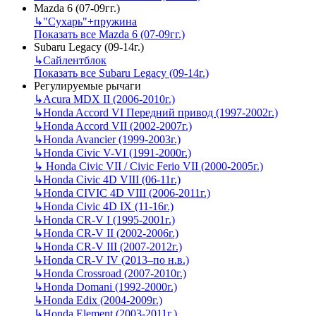
Mazda 6 (07-09гг.)
↳
"Сухарь"+пружина
Показать все Mazda 6 (07-09гг.)
Subaru Legacy (09-14г.)
↳
Сайлентблок
Показать все Subaru Legacy (09-14г.)
Регулируемые рычаги
↳
Acura MDX II (2006-2010г.)
↳
Honda Accord VI Передний привод (1997-2002г.)
↳
Honda Accord VII (2002-2007г.)
↳
Honda Avancier (1999-2003г.)
↳
Honda Civic V-VI (1991-2000г.)
↳
Honda Civic VII / Civic Ferio VII (2000-2005г.)
↳
Honda Civic 4D VIII (06-11г.)
↳
Honda CIVIC 4D VIII (2006-2011г.)
↳
Honda Civic 4D IX (11-16г.)
↳
Honda CR-V I (1995-2001г.)
↳
Honda CR-V II (2002-2006г.)
↳
Honda CR-V III (2007-2012г.)
↳
Honda CR-V IV (2013–по н.в.)
↳
Honda Crossroad (2007-2010г.)
↳
Honda Domani (1992-2000г.)
↳
Honda Edix (2004-2009г.)
↳
Honda Element (2003-2011г.)