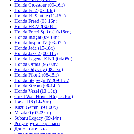
Honda Crosstour (09-16г.)
Honda Fit 2 (07-13г.)
Honda Fit Shuttle (11-15г.)
Honda Freed (08-16г.)
Honda FR-V (04-09г.)
Honda Freed Spike (10-16гг.)
Honda Insight (09-14г.)
Honda Inspire IV (03-07г.)
Honda Jade (15-18г.)
Honda Jazz 2 (09-11г.)
Honda Legend KB 1 (04-08г.)
Honda Orthia (96-02г.)
Honda Odyssey (08-13г.)
Honda Pilot 2 (08-15г.)
Honda Stepwgn IV (09-15г.)
Honda Stream (06-14г.)
Honda Vezel (13-18г.)
Great Wall Hover H6 (12-16г.)
Haval H6 (14-20г.)
Isuzu Gemini (93-00г.)
Mazda 6 (07-09гг.)
Subaru Legacy (09-14г.)
Регулируемые рычаги
Дополнительно