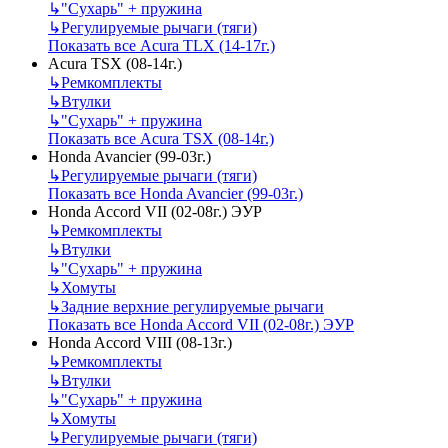
↳
"Сухарь" + пружина
↳
Регулируемые рычаги (тяги)
Показать все Acura TLX (14-17г.)
Acura TSX (08-14г.)
↳
Ремкомплекты
↳
Втулки
↳
"Сухарь" + пружина
Показать все Acura TSX (08-14г.)
Honda Avancier (99-03г.)
↳
Регулируемые рычаги (тяги)
Показать все Honda Avancier (99-03г.)
Honda Accord VII (02-08г.) ЭУР
↳
Ремкомплекты
↳
Втулки
↳
"Сухарь" + пружина
↳
Хомуты
↳
Задние верхние регулируемые рычаги
Показать все Honda Accord VII (02-08г.) ЭУР
Honda Accord VIII (08-13г.)
↳
Ремкомплекты
↳
Втулки
↳
"Сухарь" + пружина
↳
Хомуты
↳
Регулируемые рычаги (тяги)