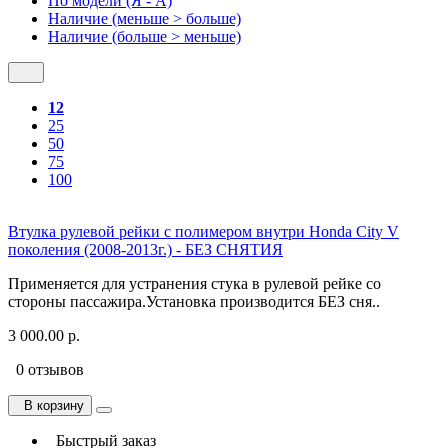
По модели (Я - A)
Наличие (меньше > больше)
Наличие (больше > меньше)
12
25
50
75
100
Втулка рулевой рейки с полимером внутри Honda City V
поколения (2008-2013г.) - БЕЗ СНЯТИЯ
Применяется для устранения стука в рулевой рейке со
стороны пассажира.Установка производится БЕЗ сня..
3 000.00 р.
0 отзывов
В корзину
Быстрый заказ