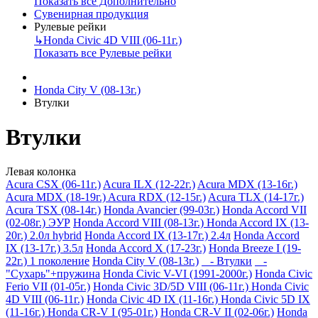
Показать все Дополнительно
Сувенирная продукция
Рулевые рейки
↳
Honda Civic 4D VIII (06-11г.)
Показать все Рулевые рейки
Honda City V (08-13г.)
Втулки
Втулки
Левая колонка
Acura CSX (06-11г.)
Acura ILX (12-22г.)
Acura MDX (13-16г.)
Acura MDX (18-19г.)
Acura RDX (12-15г.)
Acura TLX (14-17г.)
Acura TSX (08-14г.)
Honda Avancier (99-03г.)
Honda Accord VII
(02-08г.) ЭУР
Honda Accord VIII (08-13г.)
Honda Accord IX (13-
20г.) 2.0л hybrid
Honda Accord IX (13-17г.) 2.4л
Honda Accord
IX (13-17г.) 3.5л
Honda Accord X (17-23г.)
Honda Breeze I (19-
22г.) 1 поколение
Honda City V (08-13г.)
- Втулки
-
"Сухарь"+пружина
Honda Civic V-VI (1991-2000г.)
Honda Civic
Ferio VII (01-05г.)
Honda Civic 3D/5D VIII (06-11г.)
Honda Civic
4D VIII (06-11г.)
Honda Civic 4D IX (11-16г.)
Honda Civic 5D IX
(11-16г.)
Honda CR-V I (95-01г.)
Honda CR-V II (02-06г.)
Honda