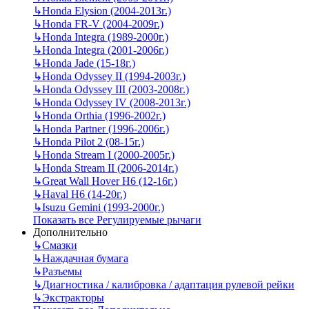
↳
Honda Elysion (2004-2013г.)
↳
Honda FR-V (2004-2009г.)
↳
Honda Integra (1989-2000г.)
↳
Honda Integra (2001-2006г.)
↳
Honda Jade (15-18г.)
↳
Honda Odyssey II (1994-2003г.)
↳
Honda Odyssey III (2003-2008г.)
↳
Honda Odyssey IV (2008-2013г.)
↳
Honda Orthia (1996-2002г.)
↳
Honda Partner (1996-2006г.)
↳
Honda Pilot 2 (08-15г.)
↳
Honda Stream I (2000-2005г.)
↳
Honda Stream II (2006-2014г.)
↳
Great Wall Hover H6 (12-16г.)
↳
Haval H6 (14-20г.)
↳
Isuzu Gemini (1993-2000г.)
Показать все Регулируемые рычаги
Дополнительно
↳
Смазки
↳
Наждачная бумага
↳
Разъемы
↳
Диагностика / калибровка / адаптация рулевой рейки
↳
Экстракторы