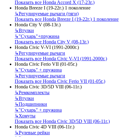
Показать все Honda Accord X (17-23г.)
Honda Breeze I (19-22г.) 1 поколение
↳
Регулируемые рычаги (тяги)
Показать все Honda Breeze I (19-22г.) 1 поколение
Honda City V (08-13г.)
↳
Втулки
↳
"Сухарь"+пружина
Показать все Honda City V (08-13г.)
Honda Civic V-VI (1991-2000г.)
↳
Регулируемые рычаги
Показать все Honda Civic V-VI (1991-2000г.)
Honda Civic Ferio VII (01-05г.)
↳
"Сухарь" + пружина
↳
Регулируемые рычаги
Показать все Honda Civic Ferio VII (01-05г.)
Honda Civic 3D/5D VIII (06-11г.)
↳
Ремкомплекты
↳
Втулки
↳
Подшипники
↳
"Сухарь" + пружина
↳
Хомуты
Показать все Honda Civic 3D/5D VIII (06-11г.)
Honda Civic 4D VIII (06-11г.)
↳
Рулевые рейки