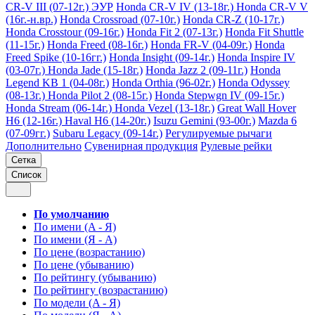
CR-V III (07-12г.) ЭУР
Honda CR-V IV (13-18г.)
Honda CR-V V
(16г.-н.вр.)
Honda Crossroad (07-10г.)
Honda CR-Z (10-17г.)
Honda Crosstour (09-16г.)
Honda Fit 2 (07-13г.)
Honda Fit Shuttle
(11-15г.)
Honda Freed (08-16г.)
Honda FR-V (04-09г.)
Honda
Freed Spike (10-16гг.)
Honda Insight (09-14г.)
Honda Inspire IV
(03-07г.)
Honda Jade (15-18г.)
Honda Jazz 2 (09-11г.)
Honda
Legend KB 1 (04-08г.)
Honda Orthia (96-02г.)
Honda Odyssey
(08-13г.)
Honda Pilot 2 (08-15г.)
Honda Stepwgn IV (09-15г.)
Honda Stream (06-14г.)
Honda Vezel (13-18г.)
Great Wall Hover
H6 (12-16г.)
Haval H6 (14-20г.)
Isuzu Gemini (93-00г.)
Mazda 6
(07-09гг.)
Subaru Legacy (09-14г.)
Регулируемые рычаги
Дополнительно
Сувенирная продукция
Рулевые рейки
Сетка
Список
По умолчанию
По имени (A - Я)
По имени (Я - A)
По цене (возрастанию)
По цене (убыванию)
По рейтингу (убыванию)
По рейтингу (возрастанию)
По модели (A - Я)