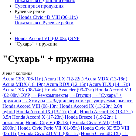
Показать все Дополнительно
Сувенирная продукция
Рулевые рейки
↳
Honda Civic 4D VIII (06-11г.)
Показать все Рулевые рейки
Honda Accord VII (02-08г.) ЭУР
"Сухарь" + пружина
"Сухарь" + пружина
Левая колонка
Acura CSX (06-11г.)
Acura ILX (12-22г.)
Acura MDX (13-16г.)
Acura MDX (18-19г.)
Acura RDX (12-15г.)
Acura TLX (14-17г.)
Acura TSX (08-14г.)
Honda Avancier (99-03г.)
Honda Accord VII
(02-08г.) ЭУР
- Ремкомплекты
- Втулки
- "Сухарь" +
пружина
- Хомуты
- Задние верхние регулируемые рычаги
Honda Accord VIII (08-13г.)
Honda Accord IX (13-20г.) 2.0л
hybrid
Honda Accord IX (13-17г.) 2.4л
Honda Accord IX (13-17г.)
3.5л
Honda Accord X (17-23г.)
Honda Breeze I (19-22г.) 1
поколение
Honda City V (08-13г.)
Honda Civic V-VI (1991-
2000г.)
Honda Civic Ferio VII (01-05г.)
Honda Civic 3D/5D VIII
(06-11г.)
Honda Civic 4D VIII (06-11г.)
Honda Civic 4D IX (11-