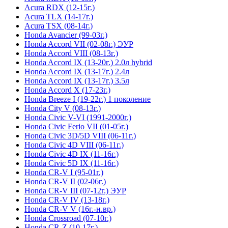
Acura RDX (12-15г.)
Acura TLX (14-17г.)
Acura TSX (08-14г.)
Honda Avancier (99-03г.)
Honda Accord VII (02-08г.) ЭУР
Honda Accord VIII (08-13г.)
Honda Accord IX (13-20г.) 2.0л hybrid
Honda Accord IX (13-17г.) 2.4л
Honda Accord IX (13-17г.) 3.5л
Honda Accord X (17-23г.)
Honda Breeze I (19-22г.) 1 поколение
Honda City V (08-13г.)
Honda Civic V-VI (1991-2000г.)
Honda Civic Ferio VII (01-05г.)
Honda Civic 3D/5D VIII (06-11г.)
Honda Civic 4D VIII (06-11г.)
Honda Civic 4D IX (11-16г.)
Honda Civic 5D IX (11-16г.)
Honda CR-V I (95-01г.)
Honda CR-V II (02-06г.)
Honda CR-V III (07-12г.) ЭУР
Honda CR-V IV (13-18г.)
Honda CR-V V (16г.-н.вр.)
Honda Crossroad (07-10г.)
Honda CR-Z (10-17г.)