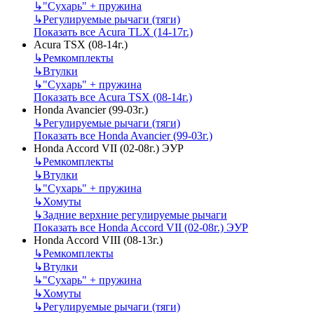
↳
"Сухарь" + пружина
↳
Регулируемые рычаги (тяги)
Показать все Acura TLX (14-17г.)
Acura TSX (08-14г.)
↳
Ремкомплекты
↳
Втулки
↳
"Сухарь" + пружина
Показать все Acura TSX (08-14г.)
Honda Avancier (99-03г.)
↳
Регулируемые рычаги (тяги)
Показать все Honda Avancier (99-03г.)
Honda Accord VII (02-08г.) ЭУР
↳
Ремкомплекты
↳
Втулки
↳
"Сухарь" + пружина
↳
Хомуты
↳
Задние верхние регулируемые рычаги
Показать все Honda Accord VII (02-08г.) ЭУР
Honda Accord VIII (08-13г.)
↳
Ремкомплекты
↳
Втулки
↳
"Сухарь" + пружина
↳
Хомуты
↳
Регулируемые рычаги (тяги)