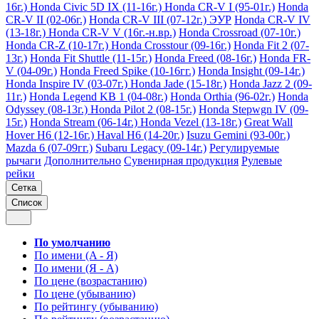
16г.)
Honda Civic 5D IX (11-16г.)
Honda CR-V I (95-01г.)
Honda
CR-V II (02-06г.)
Honda CR-V III (07-12г.) ЭУР
Honda CR-V IV
(13-18г.)
Honda CR-V V (16г.-н.вр.)
Honda Crossroad (07-10г.)
Honda CR-Z (10-17г.)
Honda Crosstour (09-16г.)
Honda Fit 2 (07-
13г.)
Honda Fit Shuttle (11-15г.)
Honda Freed (08-16г.)
Honda FR-
V (04-09г.)
Honda Freed Spike (10-16гг.)
Honda Insight (09-14г.)
Honda Inspire IV (03-07г.)
Honda Jade (15-18г.)
Honda Jazz 2 (09-
11г.)
Honda Legend KB 1 (04-08г.)
Honda Orthia (96-02г.)
Honda
Odyssey (08-13г.)
Honda Pilot 2 (08-15г.)
Honda Stepwgn IV (09-
15г.)
Honda Stream (06-14г.)
Honda Vezel (13-18г.)
Great Wall
Hover H6 (12-16г.)
Haval H6 (14-20г.)
Isuzu Gemini (93-00г.)
Mazda 6 (07-09гг.)
Subaru Legacy (09-14г.)
Регулируемые
рычаги
Дополнительно
Сувенирная продукция
Рулевые
рейки
Сетка
Список
По умолчанию
По имени (A - Я)
По имени (Я - A)
По цене (возрастанию)
По цене (убыванию)
По рейтингу (убыванию)