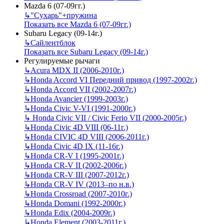
Mazda 6 (07-09гг.)
↳
"Сухарь"+пружина
Показать все Mazda 6 (07-09гг.)
Subaru Legacy (09-14г.)
↳
Сайлентблок
Показать все Subaru Legacy (09-14г.)
Регулируемые рычаги
↳
Acura MDX II (2006-2010г.)
↳
Honda Accord VI Передний привод (1997-2002г.)
↳
Honda Accord VII (2002-2007г.)
↳
Honda Avancier (1999-2003г.)
↳
Honda Civic V-VI (1991-2000г.)
↳
Honda Civic VII / Civic Ferio VII (2000-2005г.)
↳
Honda Civic 4D VIII (06-11г.)
↳
Honda CIVIC 4D VIII (2006-2011г.)
↳
Honda Civic 4D IX (11-16г.)
↳
Honda CR-V I (1995-2001г.)
↳
Honda CR-V II (2002-2006г.)
↳
Honda CR-V III (2007-2012г.)
↳
Honda CR-V IV (2013–по н.в.)
↳
Honda Crossroad (2007-2010г.)
↳
Honda Domani (1992-2000г.)
↳
Honda Edix (2004-2009г.)
↳
Honda Element (2003-2011г.)