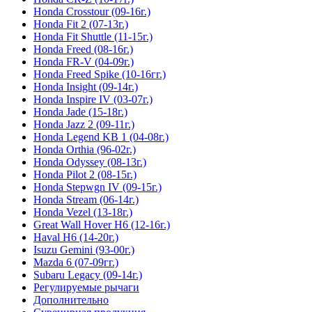
Honda Crosstour (09-16г.)
Honda Fit 2 (07-13г.)
Honda Fit Shuttle (11-15г.)
Honda Freed (08-16г.)
Honda FR-V (04-09г.)
Honda Freed Spike (10-16гг.)
Honda Insight (09-14г.)
Honda Inspire IV (03-07г.)
Honda Jade (15-18г.)
Honda Jazz 2 (09-11г.)
Honda Legend KB 1 (04-08г.)
Honda Orthia (96-02г.)
Honda Odyssey (08-13г.)
Honda Pilot 2 (08-15г.)
Honda Stepwgn IV (09-15г.)
Honda Stream (06-14г.)
Honda Vezel (13-18г.)
Great Wall Hover H6 (12-16г.)
Haval H6 (14-20г.)
Isuzu Gemini (93-00г.)
Mazda 6 (07-09гг.)
Subaru Legacy (09-14г.)
Регулируемые рычаги
Дополнительно