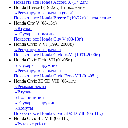
Показать все Honda Accord X (17-23г.)
Honda Breeze I (19-22г.) 1 поколение
↳
Регулируемые рычаги (тяги)
Показать все Honda Breeze I (19-22г.) 1 поколение
Honda City V (08-13г.)
↳
Втулки
↳
"Сухарь"+пружина
Показать все Honda City V (08-13г.)
Honda Civic V-VI (1991-2000г.)
↳
Регулируемые рычаги
Показать все Honda Civic V-VI (1991-2000г.)
Honda Civic Ferio VII (01-05г.)
↳
"Сухарь" + пружина
↳
Регулируемые рычаги
Показать все Honda Civic Ferio VII (01-05г.)
Honda Civic 3D/5D VIII (06-11г.)
↳
Ремкомплекты
↳
Втулки
↳
Подшипники
↳
"Сухарь" + пружина
↳
Хомуты
Показать все Honda Civic 3D/5D VIII (06-11г.)
Honda Civic 4D VIII (06-11г.)
↳
Рулевые рейки