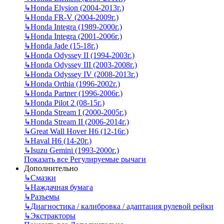
↳
Honda Elysion (2004-2013г.)
↳
Honda FR-V (2004-2009г.)
↳
Honda Integra (1989-2000г.)
↳
Honda Integra (2001-2006г.)
↳
Honda Jade (15-18г.)
↳
Honda Odyssey II (1994-2003г.)
↳
Honda Odyssey III (2003-2008г.)
↳
Honda Odyssey IV (2008-2013г.)
↳
Honda Orthia (1996-2002г.)
↳
Honda Partner (1996-2006г.)
↳
Honda Pilot 2 (08-15г.)
↳
Honda Stream I (2000-2005г.)
↳
Honda Stream II (2006-2014г.)
↳
Great Wall Hover H6 (12-16г.)
↳
Haval H6 (14-20г.)
↳
Isuzu Gemini (1993-2000г.)
Показать все Регулируемые рычаги
Дополнительно
↳
Смазки
↳
Наждачная бумага
↳
Разъемы
↳
Диагностика / калибровка / адаптация рулевой рейки
↳
Экстракторы