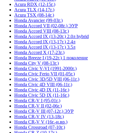
Acura RDX (12-15г.)
Acura TLX (14-17г.)
Acura TSX (08-14г.)
Honda Avancier (99-03г.)
Honda Accord VII (02-08г.) ЭУР
Honda Accord VIII (08-13г.)
Honda Accord IX (13-20г.) 2.0л hybrid
Honda Accord IX (13-17г.) 2.4л
Honda Accord IX (13-17г.) 3.5л
Honda Accord X (17-23г.)
Honda Breeze I (19-22г.) 1 поколение
Honda City V (08-13г.)
Honda Civic V-VI (1991-2000г.)
Honda Civic Ferio VII (01-05г.)
Honda Civic 3D/5D VIII (06-11г.)
Honda Civic 4D VIII (06-11г.)
Honda Civic 4D IX (11-16г.)
Honda Civic 5D IX (11-16г.)
Honda CR-V I (95-01г.)
Honda CR-V II (02-06г.)
Honda CR-V III (07-12г.) ЭУР
Honda CR-V IV (13-18г.)
Honda CR-V V (16г.-н.вр.)
Honda Crossroad (07-10г.)
Honda CR-Z (10-17г.)