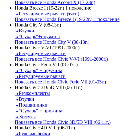
Показать все Honda Accord X (17-23г.)
Honda Breeze I (19-22г.) 1 поколение
↳
Регулируемые рычаги (тяги)
Показать все Honda Breeze I (19-22г.) 1 поколение
Honda City V (08-13г.)
↳
Втулки
↳
"Сухарь"+пружина
Показать все Honda City V (08-13г.)
Honda Civic V-VI (1991-2000г.)
↳
Регулируемые рычаги
Показать все Honda Civic V-VI (1991-2000г.)
Honda Civic Ferio VII (01-05г.)
↳
"Сухарь" + пружина
↳
Регулируемые рычаги
Показать все Honda Civic Ferio VII (01-05г.)
Honda Civic 3D/5D VIII (06-11г.)
↳
Ремкомплекты
↳
Втулки
↳
Подшипники
↳
"Сухарь" + пружина
↳
Хомуты
Показать все Honda Civic 3D/5D VIII (06-11г.)
Honda Civic 4D VIII (06-11г.)
↳
Рулевые рейки