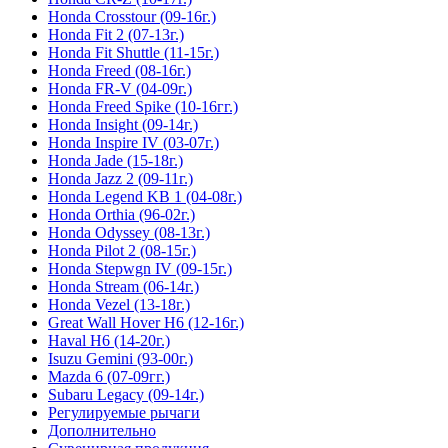
Honda Crosstour (09-16г.)
Honda Fit 2 (07-13г.)
Honda Fit Shuttle (11-15г.)
Honda Freed (08-16г.)
Honda FR-V (04-09г.)
Honda Freed Spike (10-16гг.)
Honda Insight (09-14г.)
Honda Inspire IV (03-07г.)
Honda Jade (15-18г.)
Honda Jazz 2 (09-11г.)
Honda Legend KB 1 (04-08г.)
Honda Orthia (96-02г.)
Honda Odyssey (08-13г.)
Honda Pilot 2 (08-15г.)
Honda Stepwgn IV (09-15г.)
Honda Stream (06-14г.)
Honda Vezel (13-18г.)
Great Wall Hover H6 (12-16г.)
Haval H6 (14-20г.)
Isuzu Gemini (93-00г.)
Mazda 6 (07-09гг.)
Subaru Legacy (09-14г.)
Регулируемые рычаги
Дополнительно