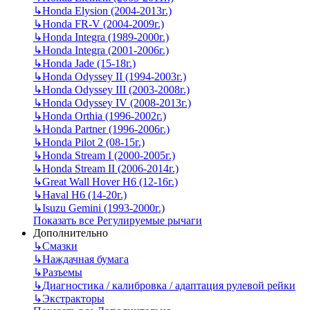
↳
Honda Elysion (2004-2013г.)
↳
Honda FR-V (2004-2009г.)
↳
Honda Integra (1989-2000г.)
↳
Honda Integra (2001-2006г.)
↳
Honda Jade (15-18г.)
↳
Honda Odyssey II (1994-2003г.)
↳
Honda Odyssey III (2003-2008г.)
↳
Honda Odyssey IV (2008-2013г.)
↳
Honda Orthia (1996-2002г.)
↳
Honda Partner (1996-2006г.)
↳
Honda Pilot 2 (08-15г.)
↳
Honda Stream I (2000-2005г.)
↳
Honda Stream II (2006-2014г.)
↳
Great Wall Hover H6 (12-16г.)
↳
Haval H6 (14-20г.)
↳
Isuzu Gemini (1993-2000г.)
Показать все Регулируемые рычаги
Дополнительно
↳
Смазки
↳
Наждачная бумага
↳
Разъемы
↳
Диагностика / калибровка / адаптация рулевой рейки
↳
Экстракторы