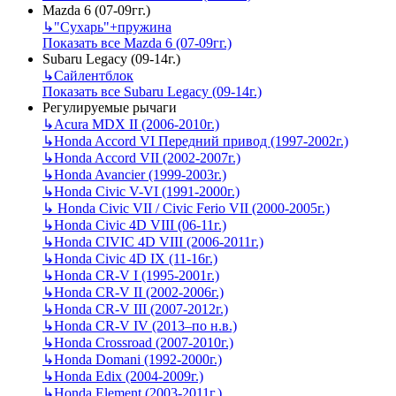
Mazda 6 (07-09гг.)
↳
"Сухарь"+пружина
Показать все Mazda 6 (07-09гг.)
Subaru Legacy (09-14г.)
↳
Сайлентблок
Показать все Subaru Legacy (09-14г.)
Регулируемые рычаги
↳
Acura MDX II (2006-2010г.)
↳
Honda Accord VI Передний привод (1997-2002г.)
↳
Honda Accord VII (2002-2007г.)
↳
Honda Avancier (1999-2003г.)
↳
Honda Civic V-VI (1991-2000г.)
↳
Honda Civic VII / Civic Ferio VII (2000-2005г.)
↳
Honda Civic 4D VIII (06-11г.)
↳
Honda CIVIC 4D VIII (2006-2011г.)
↳
Honda Civic 4D IX (11-16г.)
↳
Honda CR-V I (1995-2001г.)
↳
Honda CR-V II (2002-2006г.)
↳
Honda CR-V III (2007-2012г.)
↳
Honda CR-V IV (2013–по н.в.)
↳
Honda Crossroad (2007-2010г.)
↳
Honda Domani (1992-2000г.)
↳
Honda Edix (2004-2009г.)
↳
Honda Element (2003-2011г.)