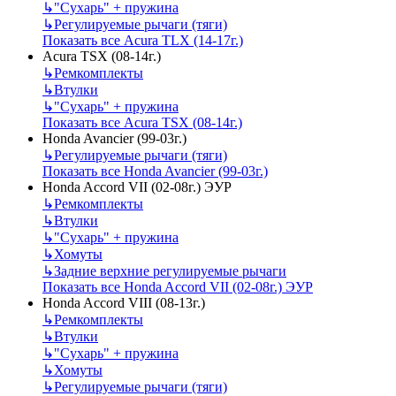
↳
"Сухарь" + пружина
↳
Регулируемые рычаги (тяги)
Показать все Acura TLX (14-17г.)
Acura TSX (08-14г.)
↳
Ремкомплекты
↳
Втулки
↳
"Сухарь" + пружина
Показать все Acura TSX (08-14г.)
Honda Avancier (99-03г.)
↳
Регулируемые рычаги (тяги)
Показать все Honda Avancier (99-03г.)
Honda Accord VII (02-08г.) ЭУР
↳
Ремкомплекты
↳
Втулки
↳
"Сухарь" + пружина
↳
Хомуты
↳
Задние верхние регулируемые рычаги
Показать все Honda Accord VII (02-08г.) ЭУР
Honda Accord VIII (08-13г.)
↳
Ремкомплекты
↳
Втулки
↳
"Сухарь" + пружина
↳
Хомуты
↳
Регулируемые рычаги (тяги)