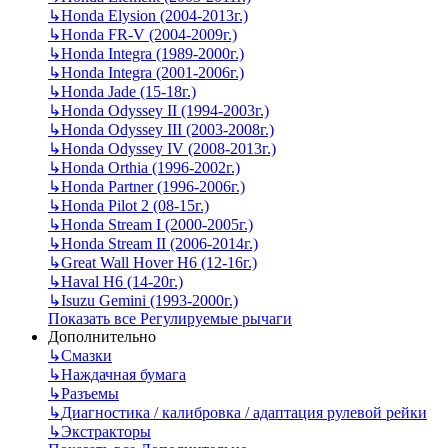
↳
Honda Elysion (2004-2013г.)
↳
Honda FR-V (2004-2009г.)
↳
Honda Integra (1989-2000г.)
↳
Honda Integra (2001-2006г.)
↳
Honda Jade (15-18г.)
↳
Honda Odyssey II (1994-2003г.)
↳
Honda Odyssey III (2003-2008г.)
↳
Honda Odyssey IV (2008-2013г.)
↳
Honda Orthia (1996-2002г.)
↳
Honda Partner (1996-2006г.)
↳
Honda Pilot 2 (08-15г.)
↳
Honda Stream I (2000-2005г.)
↳
Honda Stream II (2006-2014г.)
↳
Great Wall Hover H6 (12-16г.)
↳
Haval H6 (14-20г.)
↳
Isuzu Gemini (1993-2000г.)
Показать все Регулируемые рычаги
Дополнительно
↳
Смазки
↳
Наждачная бумага
↳
Разъемы
↳
Диагностика / калибровка / адаптация рулевой рейки
↳
Экстракторы