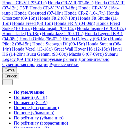
Honda CR-V I (95-01г.)
Honda CR-V II (02-06г.)
Honda CR-V III
(07-12г.) ЭУР
Honda CR-V IV (13-18г.)
Honda CR-V V (16г.-
н.вр.)
Honda Crossroad (07-10г.)
Honda CR-Z (10-17г.)
Honda
Crosstour (09-16г.)
Honda Fit 2 (07-13г.)
Honda Fit Shuttle (11-
15г.)
Honda Freed (08-16г.)
Honda FR-V (04-09г.)
Honda Freed
Spike (10-16гг.)
Honda Insight (09-14г.)
Honda Inspire IV (03-07г.)
Honda Jade (15-18г.)
Honda Jazz 2 (09-11г.)
Honda Legend KB 1
(04-08г.)
Honda Orthia (96-02г.)
Honda Odyssey (08-13г.)
Honda
Pilot 2 (08-15г.)
Honda Stepwgn IV (09-15г.)
Honda Stream (06-
14г.)
Honda Vezel (13-18г.)
Great Wall Hover H6 (12-16г.)
Haval
H6 (14-20г.)
Isuzu Gemini (93-00г.)
Mazda 6 (07-09гг.)
Subaru
Legacy (09-14г.)
Регулируемые рычаги
Дополнительно
Сувенирная продукция
Рулевые рейки
Сетка
Список
По умолчанию
По имени (A - Я)
По имени (Я - A)
По цене (возрастанию)
По цене (убыванию)
По рейтингу (убыванию)
По рейтингу (возрастанию)