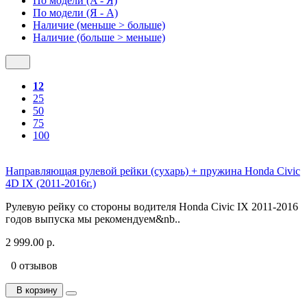
По модели (A - Я)
По модели (Я - A)
Наличие (меньше > больше)
Наличие (больше > меньше)
12
25
50
75
100
Направляющая рулевой рейки (сухарь) + пружина Honda Civic
4D IX (2011-2016г.)
Рулевую рейку со стороны водителя Honda Civic IX 2011-2016
годов выпуска мы рекомендуем&nb..
2 999.00 р.
0 отзывов
В корзину