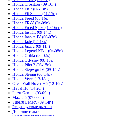
Honda Crosstour (09-16г.)
Honda Fit 2 (07-13г.)
Honda Fit Shuttle (11-15г.)
Honda Freed (08-16г.)
Honda FR-V (04-09г.)
Honda Freed Spike (10-16гг.)
Honda Insight (09-14г.)
Honda Inspire IV (03-07г.)
Honda Jade (15-18г.)
Honda Jazz 2 (09-11г.)
Honda Legend KB 1 (04-08г.)
Honda Orthia (96-02г.)
Honda Odyssey (08-13г.)
Honda Pilot 2 (08-15г.)
Honda Stepwgn IV (09-15г.)
Honda Stream (06-14г.)
Honda Vezel (13-18г.)
Great Wall Hover H6 (12-16г.)
Haval H6 (14-20г.)
Isuzu Gemini (93-00г.)
Mazda 6 (07-09гг.)
Subaru Legacy (09-14г.)
Регулируемые рычаги
Дополнительно