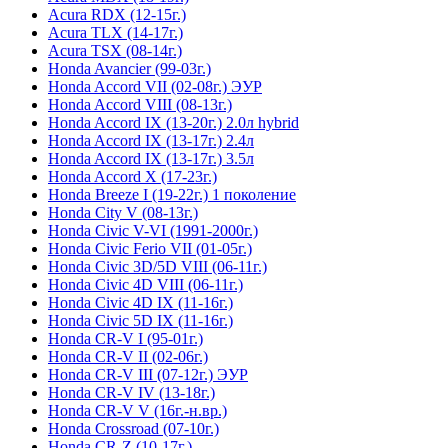
Acura RDX (12-15г.)
Acura TLX (14-17г.)
Acura TSX (08-14г.)
Honda Avancier (99-03г.)
Honda Accord VII (02-08г.) ЭУР
Honda Accord VIII (08-13г.)
Honda Accord IX (13-20г.) 2.0л hybrid
Honda Accord IX (13-17г.) 2.4л
Honda Accord IX (13-17г.) 3.5л
Honda Accord X (17-23г.)
Honda Breeze I (19-22г.) 1 поколение
Honda City V (08-13г.)
Honda Civic V-VI (1991-2000г.)
Honda Civic Ferio VII (01-05г.)
Honda Civic 3D/5D VIII (06-11г.)
Honda Civic 4D VIII (06-11г.)
Honda Civic 4D IX (11-16г.)
Honda Civic 5D IX (11-16г.)
Honda CR-V I (95-01г.)
Honda CR-V II (02-06г.)
Honda CR-V III (07-12г.) ЭУР
Honda CR-V IV (13-18г.)
Honda CR-V V (16г.-н.вр.)
Honda Crossroad (07-10г.)
Honda CR-Z (10-17г.)