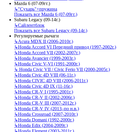
Mazda 6 (07-09гг.)
↳
"Сухарь"+пружина
Показать все Mazda 6 (07-09гг.)
Subaru Legacy (09-14г.)
↳
Сайлентблок
Показать все Subaru Legacy (09-14г.)
Регулируемые рычаги
↳
Acura MDX II (2006-2010г.)
↳
Honda Accord VI Передний привод (1997-2002г.)
↳
Honda Accord VII (2002-2007г.)
↳
Honda Avancier (1999-2003г.)
↳
Honda Civic V-VI (1991-2000г.)
↳
Honda Civic VII / Civic Ferio VII (2000-2005г.)
↳
Honda Civic 4D VIII (06-11г.)
↳
Honda CIVIC 4D VIII (2006-2011г.)
↳
Honda Civic 4D IX (11-16г.)
↳
Honda CR-V I (1995-2001г.)
↳
Honda CR-V II (2002-2006г.)
↳
Honda CR-V III (2007-2012г.)
↳
Honda CR-V IV (2013–по н.в.)
↳
Honda Crossroad (2007-2010г.)
↳
Honda Domani (1992-2000г.)
↳
Honda Edix (2004-2009г.)
↳
Honda Element (2003-2011г.)