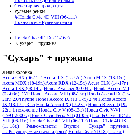
Показать все Дополнительно
Сувенирная продукция
Рулевые рейки
↳
Honda Civic 4D VIII (06-11г.)
Показать все Рулевые рейки
Honda Civic 4D IX (11-16г.)
"Сухарь" + пружина
"Сухарь" + пружина
Левая колонка
Acura CSX (06-11г.)
Acura ILX (12-22г.)
Acura MDX (13-16г.)
Acura MDX (18-19г.)
Acura RDX (12-15г.)
Acura TLX (14-17г.)
Acura TSX (08-14г.)
Honda Avancier (99-03г.)
Honda Accord VII
(02-08г.) ЭУР
Honda Accord VIII (08-13г.)
Honda Accord IX (13-
20г.) 2.0л hybrid
Honda Accord IX (13-17г.) 2.4л
Honda Accord
IX (13-17г.) 3.5л
Honda Accord X (17-23г.)
Honda Breeze I (19-
22г.) 1 поколение
Honda City V (08-13г.)
Honda Civic V-VI
(1991-2000г.)
Honda Civic Ferio VII (01-05г.)
Honda Civic 3D/5D
VIII (06-11г.)
Honda Civic 4D VIII (06-11г.)
Honda Civic 4D IX
(11-16г.)
- Ремкомплекты
- Втулки
- "Сухарь" + пружина
- Регулируемые рычаги (тяги)
Honda Civic 5D IX (11-16г.)