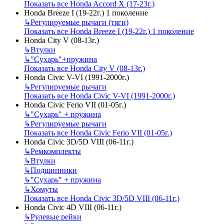
Показать все Honda Accord X (17-23г.)
Honda Breeze I (19-22г.) 1 поколение
↳
Регулируемые рычаги (тяги)
Показать все Honda Breeze I (19-22г.) 1 поколение
Honda City V (08-13г.)
↳
Втулки
↳
"Сухарь"+пружина
Показать все Honda City V (08-13г.)
Honda Civic V-VI (1991-2000г.)
↳
Регулируемые рычаги
Показать все Honda Civic V-VI (1991-2000г.)
Honda Civic Ferio VII (01-05г.)
↳
"Сухарь" + пружина
↳
Регулируемые рычаги
Показать все Honda Civic Ferio VII (01-05г.)
Honda Civic 3D/5D VIII (06-11г.)
↳
Ремкомплекты
↳
Втулки
↳
Подшипники
↳
"Сухарь" + пружина
↳
Хомуты
Показать все Honda Civic 3D/5D VIII (06-11г.)
Honda Civic 4D VIII (06-11г.)
↳
Рулевые рейки