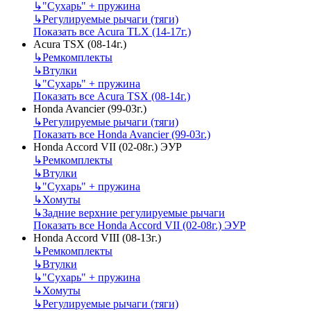
↳
"Сухарь" + пружина
↳
Регулируемые рычаги (тяги)
Показать все Acura TLX (14-17г.)
Acura TSX (08-14г.)
↳
Ремкомплекты
↳
Втулки
↳
"Сухарь" + пружина
Показать все Acura TSX (08-14г.)
Honda Avancier (99-03г.)
↳
Регулируемые рычаги (тяги)
Показать все Honda Avancier (99-03г.)
Honda Accord VII (02-08г.) ЭУР
↳
Ремкомплекты
↳
Втулки
↳
"Сухарь" + пружина
↳
Хомуты
↳
Задние верхние регулируемые рычаги
Показать все Honda Accord VII (02-08г.) ЭУР
Honda Accord VIII (08-13г.)
↳
Ремкомплекты
↳
Втулки
↳
"Сухарь" + пружина
↳
Хомуты
↳
Регулируемые рычаги (тяги)