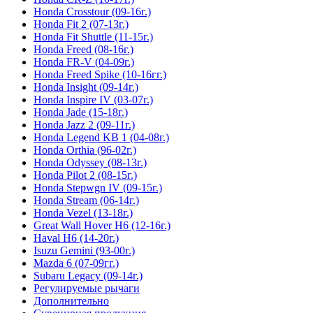
Honda Crosstour (09-16г.)
Honda Fit 2 (07-13г.)
Honda Fit Shuttle (11-15г.)
Honda Freed (08-16г.)
Honda FR-V (04-09г.)
Honda Freed Spike (10-16гг.)
Honda Insight (09-14г.)
Honda Inspire IV (03-07г.)
Honda Jade (15-18г.)
Honda Jazz 2 (09-11г.)
Honda Legend KB 1 (04-08г.)
Honda Orthia (96-02г.)
Honda Odyssey (08-13г.)
Honda Pilot 2 (08-15г.)
Honda Stepwgn IV (09-15г.)
Honda Stream (06-14г.)
Honda Vezel (13-18г.)
Great Wall Hover H6 (12-16г.)
Haval H6 (14-20г.)
Isuzu Gemini (93-00г.)
Mazda 6 (07-09гг.)
Subaru Legacy (09-14г.)
Регулируемые рычаги
Дополнительно