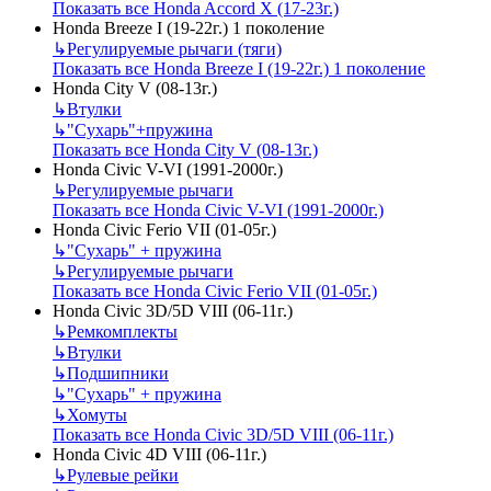
Показать все Honda Accord X (17-23г.)
Honda Breeze I (19-22г.) 1 поколение
↳
Регулируемые рычаги (тяги)
Показать все Honda Breeze I (19-22г.) 1 поколение
Honda City V (08-13г.)
↳
Втулки
↳
"Сухарь"+пружина
Показать все Honda City V (08-13г.)
Honda Civic V-VI (1991-2000г.)
↳
Регулируемые рычаги
Показать все Honda Civic V-VI (1991-2000г.)
Honda Civic Ferio VII (01-05г.)
↳
"Сухарь" + пружина
↳
Регулируемые рычаги
Показать все Honda Civic Ferio VII (01-05г.)
Honda Civic 3D/5D VIII (06-11г.)
↳
Ремкомплекты
↳
Втулки
↳
Подшипники
↳
"Сухарь" + пружина
↳
Хомуты
Показать все Honda Civic 3D/5D VIII (06-11г.)
Honda Civic 4D VIII (06-11г.)
↳
Рулевые рейки