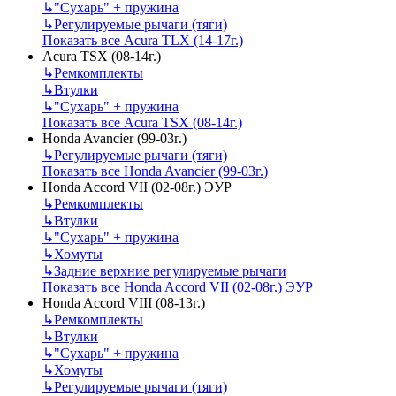
↳
"Сухарь" + пружина
↳
Регулируемые рычаги (тяги)
Показать все Acura TLX (14-17г.)
Acura TSX (08-14г.)
↳
Ремкомплекты
↳
Втулки
↳
"Сухарь" + пружина
Показать все Acura TSX (08-14г.)
Honda Avancier (99-03г.)
↳
Регулируемые рычаги (тяги)
Показать все Honda Avancier (99-03г.)
Honda Accord VII (02-08г.) ЭУР
↳
Ремкомплекты
↳
Втулки
↳
"Сухарь" + пружина
↳
Хомуты
↳
Задние верхние регулируемые рычаги
Показать все Honda Accord VII (02-08г.) ЭУР
Honda Accord VIII (08-13г.)
↳
Ремкомплекты
↳
Втулки
↳
"Сухарь" + пружина
↳
Хомуты
↳
Регулируемые рычаги (тяги)