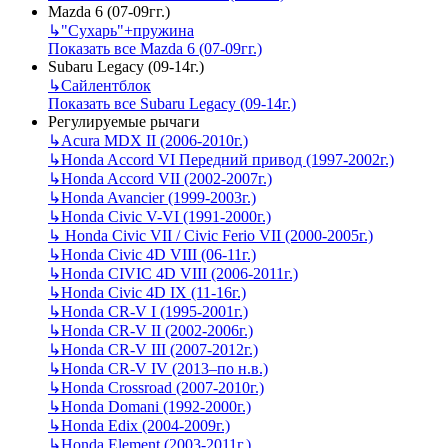
Mazda 6 (07-09гг.)
↳
"Сухарь"+пружина
Показать все Mazda 6 (07-09гг.)
Subaru Legacy (09-14г.)
↳
Сайлентблок
Показать все Subaru Legacy (09-14г.)
Регулируемые рычаги
↳
Acura MDX II (2006-2010г.)
↳
Honda Accord VI Передний привод (1997-2002г.)
↳
Honda Accord VII (2002-2007г.)
↳
Honda Avancier (1999-2003г.)
↳
Honda Civic V-VI (1991-2000г.)
↳
Honda Civic VII / Civic Ferio VII (2000-2005г.)
↳
Honda Civic 4D VIII (06-11г.)
↳
Honda CIVIC 4D VIII (2006-2011г.)
↳
Honda Civic 4D IX (11-16г.)
↳
Honda CR-V I (1995-2001г.)
↳
Honda CR-V II (2002-2006г.)
↳
Honda CR-V III (2007-2012г.)
↳
Honda CR-V IV (2013–по н.в.)
↳
Honda Crossroad (2007-2010г.)
↳
Honda Domani (1992-2000г.)
↳
Honda Edix (2004-2009г.)
↳
Honda Element (2003-2011г.)