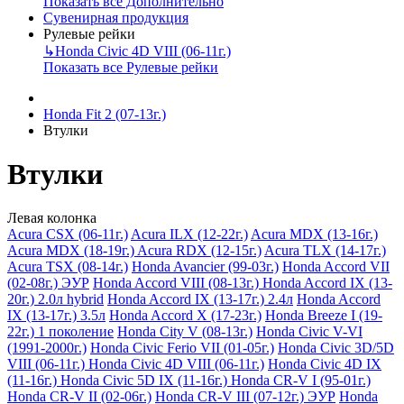
Показать все Дополнительно
Сувенирная продукция
Рулевые рейки
↳
Honda Civic 4D VIII (06-11г.)
Показать все Рулевые рейки
Honda Fit 2 (07-13г.)
Втулки
Втулки
Левая колонка
Acura CSX (06-11г.)
Acura ILX (12-22г.)
Acura MDX (13-16г.)
Acura MDX (18-19г.)
Acura RDX (12-15г.)
Acura TLX (14-17г.)
Acura TSX (08-14г.)
Honda Avancier (99-03г.)
Honda Accord VII
(02-08г.) ЭУР
Honda Accord VIII (08-13г.)
Honda Accord IX (13-
20г.) 2.0л hybrid
Honda Accord IX (13-17г.) 2.4л
Honda Accord
IX (13-17г.) 3.5л
Honda Accord X (17-23г.)
Honda Breeze I (19-
22г.) 1 поколение
Honda City V (08-13г.)
Honda Civic V-VI
(1991-2000г.)
Honda Civic Ferio VII (01-05г.)
Honda Civic 3D/5D
VIII (06-11г.)
Honda Civic 4D VIII (06-11г.)
Honda Civic 4D IX
(11-16г.)
Honda Civic 5D IX (11-16г.)
Honda CR-V I (95-01г.)
Honda CR-V II (02-06г.)
Honda CR-V III (07-12г.) ЭУР
Honda