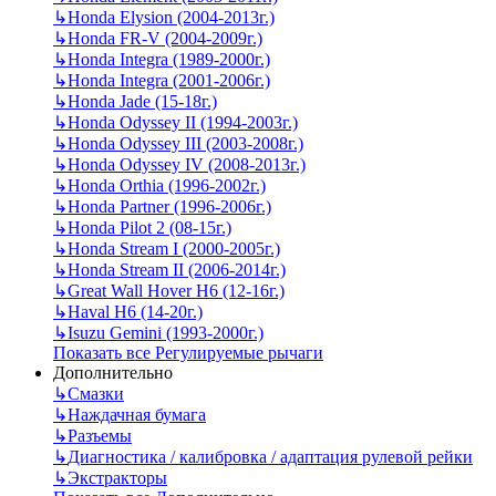
↳
Honda Elysion (2004-2013г.)
↳
Honda FR-V (2004-2009г.)
↳
Honda Integra (1989-2000г.)
↳
Honda Integra (2001-2006г.)
↳
Honda Jade (15-18г.)
↳
Honda Odyssey II (1994-2003г.)
↳
Honda Odyssey III (2003-2008г.)
↳
Honda Odyssey IV (2008-2013г.)
↳
Honda Orthia (1996-2002г.)
↳
Honda Partner (1996-2006г.)
↳
Honda Pilot 2 (08-15г.)
↳
Honda Stream I (2000-2005г.)
↳
Honda Stream II (2006-2014г.)
↳
Great Wall Hover H6 (12-16г.)
↳
Haval H6 (14-20г.)
↳
Isuzu Gemini (1993-2000г.)
Показать все Регулируемые рычаги
Дополнительно
↳
Смазки
↳
Наждачная бумага
↳
Разъемы
↳
Диагностика / калибровка / адаптация рулевой рейки
↳
Экстракторы