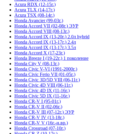
Acura RDX (12-15г.)
Acura TLX (14-17г.)
Acura TSX (08-14г.)
Honda Avancier (99-03г.)
Honda Accord VII (02-08г.) ЭУР
Honda Accord VIII (08-13г.)
Honda Accord IX (13-20г.) 2.0л hybrid
Honda Accord IX (13-17г.) 2.4л
Honda Accord IX (13-17г.) 3.5л
Honda Accord X (17-23г.)
Honda Breeze I (19-22г.) 1 поколение
Honda City V (08-13г.)
Honda Civic V-VI (1991-2000г.)
Honda Civic Ferio VII (01-05г.)
Honda Civic 3D/5D VIII (06-11г.)
Honda Civic 4D VIII (06-11г.)
Honda Civic 4D IX (11-16г.)
Honda Civic 5D IX (11-16г.)
Honda CR-V I (95-01г.)
Honda CR-V II (02-06г.)
Honda CR-V III (07-12г.) ЭУР
Honda CR-V IV (13-18г.)
Honda CR-V V (16г.-н.вр.)
Honda Crossroad (07-10г.)
Honda CR-Z (10-17г.)