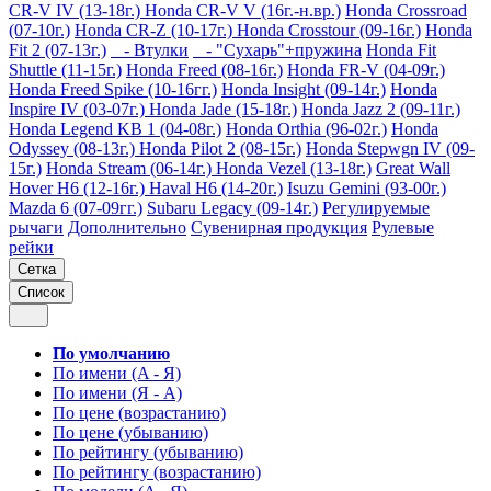
CR-V IV (13-18г.)
Honda CR-V V (16г.-н.вр.)
Honda Crossroad
(07-10г.)
Honda CR-Z (10-17г.)
Honda Crosstour (09-16г.)
Honda
Fit 2 (07-13г.)
- Втулки
- "Сухарь"+пружина
Honda Fit
Shuttle (11-15г.)
Honda Freed (08-16г.)
Honda FR-V (04-09г.)
Honda Freed Spike (10-16гг.)
Honda Insight (09-14г.)
Honda
Inspire IV (03-07г.)
Honda Jade (15-18г.)
Honda Jazz 2 (09-11г.)
Honda Legend KB 1 (04-08г.)
Honda Orthia (96-02г.)
Honda
Odyssey (08-13г.)
Honda Pilot 2 (08-15г.)
Honda Stepwgn IV (09-
15г.)
Honda Stream (06-14г.)
Honda Vezel (13-18г.)
Great Wall
Hover H6 (12-16г.)
Haval H6 (14-20г.)
Isuzu Gemini (93-00г.)
Mazda 6 (07-09гг.)
Subaru Legacy (09-14г.)
Регулируемые
рычаги
Дополнительно
Сувенирная продукция
Рулевые
рейки
Сетка
Список
По умолчанию
По имени (A - Я)
По имени (Я - A)
По цене (возрастанию)
По цене (убыванию)
По рейтингу (убыванию)
По рейтингу (возрастанию)