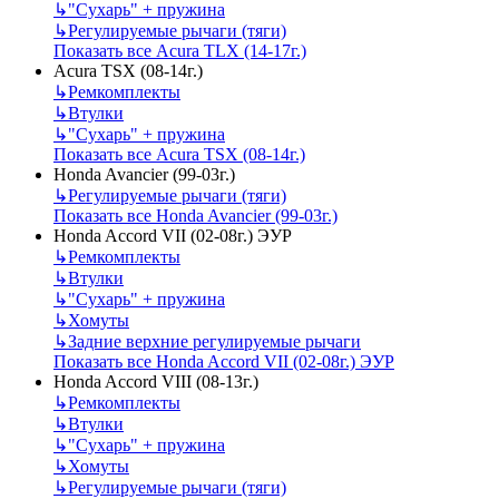
↳
"Сухарь" + пружина
↳
Регулируемые рычаги (тяги)
Показать все Acura TLX (14-17г.)
Acura TSX (08-14г.)
↳
Ремкомплекты
↳
Втулки
↳
"Сухарь" + пружина
Показать все Acura TSX (08-14г.)
Honda Avancier (99-03г.)
↳
Регулируемые рычаги (тяги)
Показать все Honda Avancier (99-03г.)
Honda Accord VII (02-08г.) ЭУР
↳
Ремкомплекты
↳
Втулки
↳
"Сухарь" + пружина
↳
Хомуты
↳
Задние верхние регулируемые рычаги
Показать все Honda Accord VII (02-08г.) ЭУР
Honda Accord VIII (08-13г.)
↳
Ремкомплекты
↳
Втулки
↳
"Сухарь" + пружина
↳
Хомуты
↳
Регулируемые рычаги (тяги)