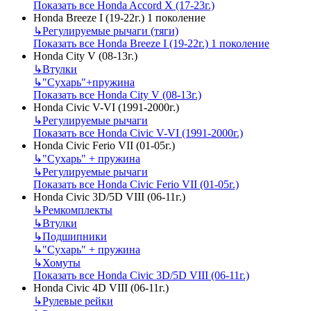
Показать все Honda Accord X (17-23г.)
Honda Breeze I (19-22г.) 1 поколение
↳
Регулируемые рычаги (тяги)
Показать все Honda Breeze I (19-22г.) 1 поколение
Honda City V (08-13г.)
↳
Втулки
↳
"Сухарь"+пружина
Показать все Honda City V (08-13г.)
Honda Civic V-VI (1991-2000г.)
↳
Регулируемые рычаги
Показать все Honda Civic V-VI (1991-2000г.)
Honda Civic Ferio VII (01-05г.)
↳
"Сухарь" + пружина
↳
Регулируемые рычаги
Показать все Honda Civic Ferio VII (01-05г.)
Honda Civic 3D/5D VIII (06-11г.)
↳
Ремкомплекты
↳
Втулки
↳
Подшипники
↳
"Сухарь" + пружина
↳
Хомуты
Показать все Honda Civic 3D/5D VIII (06-11г.)
Honda Civic 4D VIII (06-11г.)
↳
Рулевые рейки