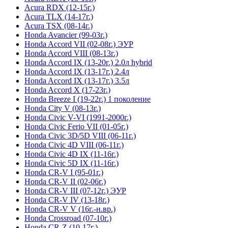
Acura RDX (12-15г.)
Acura TLX (14-17г.)
Acura TSX (08-14г.)
Honda Avancier (99-03г.)
Honda Accord VII (02-08г.) ЭУР
Honda Accord VIII (08-13г.)
Honda Accord IX (13-20г.) 2.0л hybrid
Honda Accord IX (13-17г.) 2.4л
Honda Accord IX (13-17г.) 3.5л
Honda Accord X (17-23г.)
Honda Breeze I (19-22г.) 1 поколение
Honda City V (08-13г.)
Honda Civic V-VI (1991-2000г.)
Honda Civic Ferio VII (01-05г.)
Honda Civic 3D/5D VIII (06-11г.)
Honda Civic 4D VIII (06-11г.)
Honda Civic 4D IX (11-16г.)
Honda Civic 5D IX (11-16г.)
Honda CR-V I (95-01г.)
Honda CR-V II (02-06г.)
Honda CR-V III (07-12г.) ЭУР
Honda CR-V IV (13-18г.)
Honda CR-V V (16г.-н.вр.)
Honda Crossroad (07-10г.)
Honda CR-Z (10-17г.)