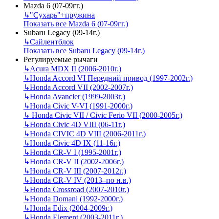
Mazda 6 (07-09гг.)
↳
"Сухарь"+пружина
Показать все Mazda 6 (07-09гг.)
Subaru Legacy (09-14г.)
↳
Сайлентблок
Показать все Subaru Legacy (09-14г.)
Регулируемые рычаги
↳
Acura MDX II (2006-2010г.)
↳
Honda Accord VI Передний привод (1997-2002г.)
↳
Honda Accord VII (2002-2007г.)
↳
Honda Avancier (1999-2003г.)
↳
Honda Civic V-VI (1991-2000г.)
↳
Honda Civic VII / Civic Ferio VII (2000-2005г.)
↳
Honda Civic 4D VIII (06-11г.)
↳
Honda CIVIC 4D VIII (2006-2011г.)
↳
Honda Civic 4D IX (11-16г.)
↳
Honda CR-V I (1995-2001г.)
↳
Honda CR-V II (2002-2006г.)
↳
Honda CR-V III (2007-2012г.)
↳
Honda CR-V IV (2013–по н.в.)
↳
Honda Crossroad (2007-2010г.)
↳
Honda Domani (1992-2000г.)
↳
Honda Edix (2004-2009г.)
↳
Honda Element (2003-2011г.)