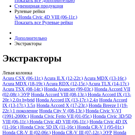
Показать все Дополнительно
Сувенирная продукция
Рулевые рейки
↳
Honda Civic 4D VIII (06-11г.)
Показать все Рулевые рейки
Дополнительно
Экстракторы
Экстракторы
Левая колонка
Acura CSX (06-11г.)
Acura ILX (12-22г.)
Acura MDX (13-16г.)
Acura MDX (18-19г.)
Acura RDX (12-15г.)
Acura TLX (14-17г.)
Acura TSX (08-14г.)
Honda Avancier (99-03г.)
Honda Accord VII
(02-08г.) ЭУР
Honda Accord VIII (08-13г.)
Honda Accord IX (13-
20г.) 2.0л hybrid
Honda Accord IX (13-17г.) 2.4л
Honda Accord
IX (13-17г.) 3.5л
Honda Accord X (17-23г.)
Honda Breeze I (19-
22г.) 1 поколение
Honda City V (08-13г.)
Honda Civic V-VI
(1991-2000г.)
Honda Civic Ferio VII (01-05г.)
Honda Civic 3D/5D
VIII (06-11г.)
Honda Civic 4D VIII (06-11г.)
Honda Civic 4D IX
(11-16г.)
Honda Civic 5D IX (11-16г.)
Honda CR-V I (95-01г.)
Honda CR-V II (02-06г.)
Honda CR-V III (07-12г.) ЭУР
Honda