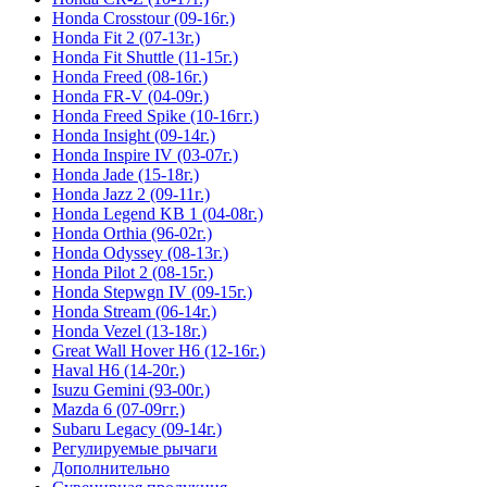
Honda Crosstour (09-16г.)
Honda Fit 2 (07-13г.)
Honda Fit Shuttle (11-15г.)
Honda Freed (08-16г.)
Honda FR-V (04-09г.)
Honda Freed Spike (10-16гг.)
Honda Insight (09-14г.)
Honda Inspire IV (03-07г.)
Honda Jade (15-18г.)
Honda Jazz 2 (09-11г.)
Honda Legend KB 1 (04-08г.)
Honda Orthia (96-02г.)
Honda Odyssey (08-13г.)
Honda Pilot 2 (08-15г.)
Honda Stepwgn IV (09-15г.)
Honda Stream (06-14г.)
Honda Vezel (13-18г.)
Great Wall Hover H6 (12-16г.)
Haval H6 (14-20г.)
Isuzu Gemini (93-00г.)
Mazda 6 (07-09гг.)
Subaru Legacy (09-14г.)
Регулируемые рычаги
Дополнительно