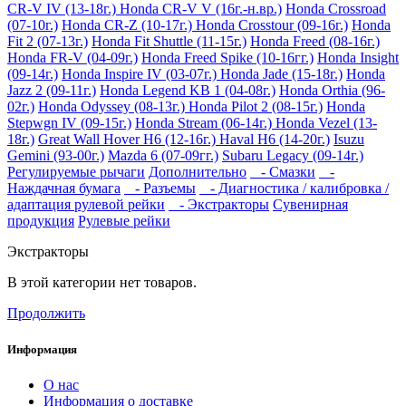
CR-V IV (13-18г.)
Honda CR-V V (16г.-н.вр.)
Honda Crossroad
(07-10г.)
Honda CR-Z (10-17г.)
Honda Crosstour (09-16г.)
Honda
Fit 2 (07-13г.)
Honda Fit Shuttle (11-15г.)
Honda Freed (08-16г.)
Honda FR-V (04-09г.)
Honda Freed Spike (10-16гг.)
Honda Insight
(09-14г.)
Honda Inspire IV (03-07г.)
Honda Jade (15-18г.)
Honda
Jazz 2 (09-11г.)
Honda Legend KB 1 (04-08г.)
Honda Orthia (96-
02г.)
Honda Odyssey (08-13г.)
Honda Pilot 2 (08-15г.)
Honda
Stepwgn IV (09-15г.)
Honda Stream (06-14г.)
Honda Vezel (13-
18г.)
Great Wall Hover H6 (12-16г.)
Haval H6 (14-20г.)
Isuzu
Gemini (93-00г.)
Mazda 6 (07-09гг.)
Subaru Legacy (09-14г.)
Регулируемые рычаги
Дополнительно
- Смазки
-
Наждачная бумага
- Разъемы
- Диагностика / калибровка /
адаптация рулевой рейки
- Экстракторы
Сувенирная
продукция
Рулевые рейки
Экстракторы
В этой категории нет товаров.
Продолжить
Информация
О нас
Информация о доставке