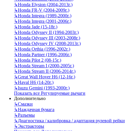
↳
Honda Elysion (2004-2013г.)
↳
Honda FR-V (2004-2009г.)
↳
Honda Integra (1989-2000г.)
↳
Honda Integra (2001-2006г.)
↳
Honda Jade (15-18г.)
↳
Honda Odyssey II (1994-2003г.)
↳
Honda Odyssey III (2003-2008г.)
↳
Honda Odyssey IV (2008-2013г.)
↳
Honda Orthia (1996-2002г.)
↳
Honda Partner (1996-2006г.)
↳
Honda Pilot 2 (08-15г.)
↳
Honda Stream I (2000-2005г.)
↳
Honda Stream II (2006-2014г.)
↳
Great Wall Hover H6 (12-16г.)
↳
Haval H6 (14-20г.)
↳
Isuzu Gemini (1993-2000г.)
Показать все Регулируемые рычаги
Дополнительно
↳
Смазки
↳
Наждачная бумага
↳
Разъемы
↳
Диагностика / калибровка / адаптация рулевой рейки
↳
Экстракторы